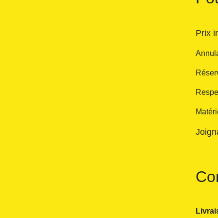
Prix 
Annula
Réserv
Respe
Matéri
Joign
Con
Livra