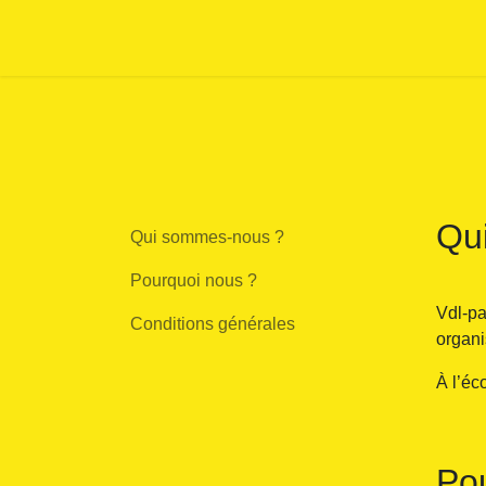
Se rendre au contenu
Accueil
Notre magasin
C
Qu
Qui sommes-nous ?
Pourquoi nous ?
Vdl-p
Conditions générales
organi
À l’éc
Po